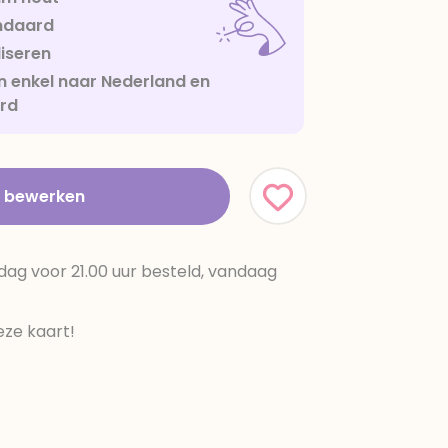
ndaard
iseren
 enkel naar Nederland en
urd
t bewerken
dag voor 21.00 uur besteld, vandaag
ze kaart!