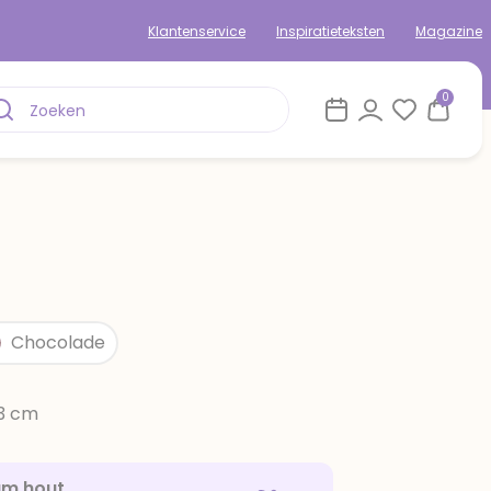
Klantenservice
Inspiratieteksten
Magazine
0
Chocolade
13 cm
am hout