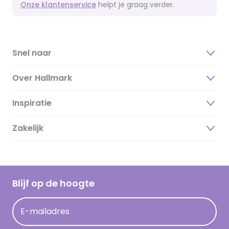
Onze klantenservice
helpt je graag verder.
Snel naar
Over Hallmark
Inspiratie
Over ons
Duurzaamheid
Zakelijk
Magazine
Vacatures
Inspiratieteksten
Inloggen retailer
Werken bij Hallmark
Cadeau inspiratie
Hallmark Kaartclub
Blijf op de hoogte
Kaartinspiratie
Acties
E-mailadres
Persberichten