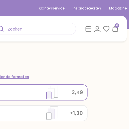
Klantenservice
Inspiratieteksten
Magazine
0
llende formaten
3,49
+1,30