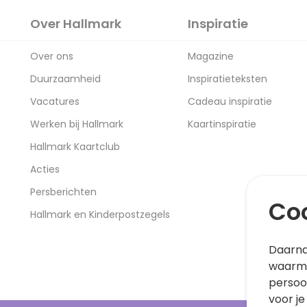
Over Hallmark
Inspiratie
Over ons
Magazine
Duurzaamheid
Inspiratieteksten
Vacatures
Cadeau inspiratie
Werken bij Hallmark
Kaartinspiratie
Hallmark Kaartclub
Acties
Persberichten
Coo
Hallmark en Kinderpostzegels
Daarna
waarme
persoo
voor je