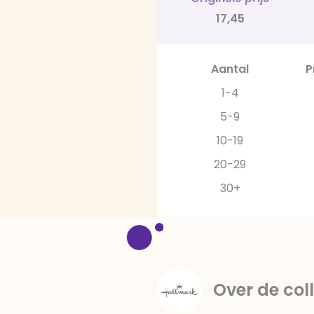
17,45
Aantal
P
1-4
5-9
10-19
20-29
30+
Over de coll