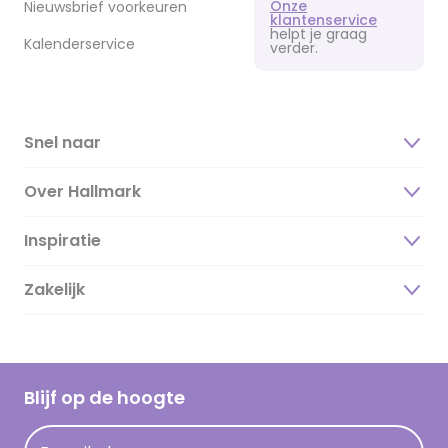
Onze
Nieuwsbrief voorkeuren
klantenservice
helpt je graag
Kalenderservice
verder.
Snel naar
Over Hallmark
Inspiratie
Over ons
Duurzaamheid
Zakelijk
Magazine
Vacatures
Inspiratieteksten
Inloggen retailer
Werken bij Hallmark
Cadeau inspiratie
Hallmark Kaartclub
Blijf op de hoogte
Kaartinspiratie
Acties