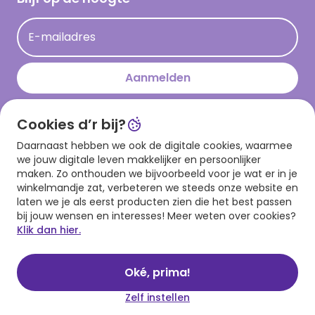
Kaartinspiratie
Acties
E-mailadres
Persberichten
Hallmark en Kinderpostzegels
Aanmelden
Cookies d’r bij?
Download onze app
Daarnaast hebben we ook de digitale cookies, waarmee
we jouw digitale leven makkelijker en persoonlijker
maken. Zo onthouden we bijvoorbeeld voor je wat er in je
winkelmandje zat, verbeteren we steeds onze website en
laten we je als eerst producten zien die het best passen
bij jouw wensen en interesses! Meer weten over cookies?
Klik dan hier.
Algemene voorwaarden
Privacy statement
Cookies
© 1999 - 2025 Hallmark
Oké, prima!
Zelf instellen