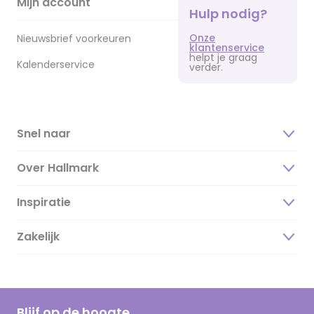
Mijn account
Hulp nodig?
Onze
Nieuwsbrief voorkeuren
klantenservice
helpt je graag
Kalenderservice
verder.
Snel naar
Over Hallmark
Inspiratie
Over ons
Duurzaamheid
Zakelijk
Magazine
Vacatures
Inspiratieteksten
Inloggen retailer
Werken bij Hallmark
Cadeau inspiratie
Hallmark Kaartclub
Blijf op de hoogte