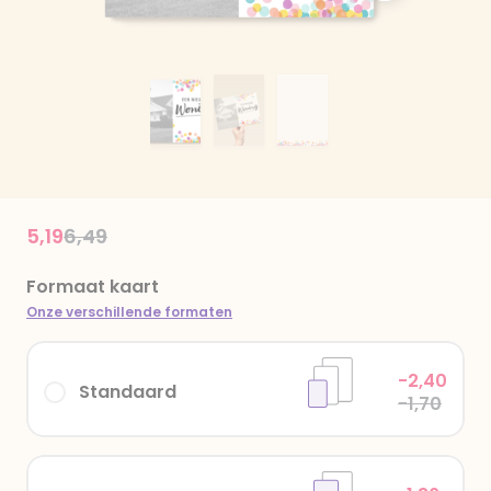
Price reduced from
to
5,19
6,49
Formaat kaart
Onze verschillende formaten
-2,40
Standaard
-1,70