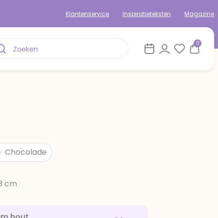
Klantenservice
Inspiratieteksten
Magazine
0
Chocolade
13 cm
am hout