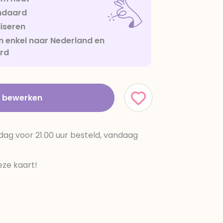
ndaard
iseren
 enkel naar Nederland en
urd
t bewerken
dag voor 21.00 uur besteld, vandaag
ze kaart!