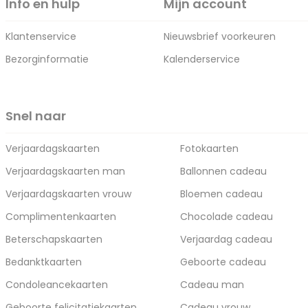
Info en hulp
Mijn account
Klantenservice
Nieuwsbrief voorkeuren
Bezorginformatie
Kalenderservice
Snel naar
Verjaardagskaarten
Fotokaarten
Verjaardagskaarten man
Ballonnen cadeau
Verjaardagskaarten vrouw
Bloemen cadeau
Complimentenkaarten
Chocolade cadeau
Beterschapskaarten
Verjaardag cadeau
Bedanktkaarten
Geboorte cadeau
Condoleancekaarten
Cadeau man
Geboorte felicitatiekaarten
Cadeau vrouw