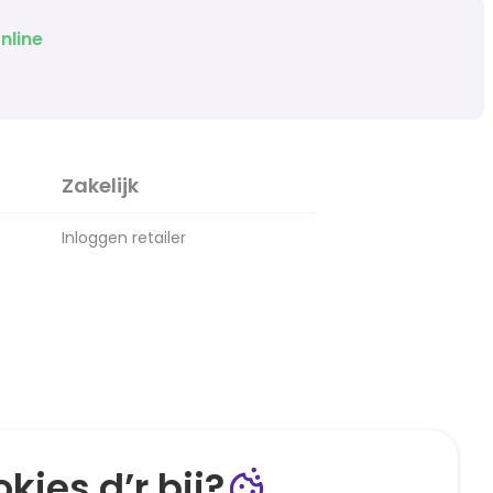
nline
Zakelijk
Inloggen retailer
kies d’r bij?