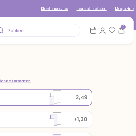
Klantenservice
Inspiratieteksten
Magazine
0
llende formaten
3,49
+1,30