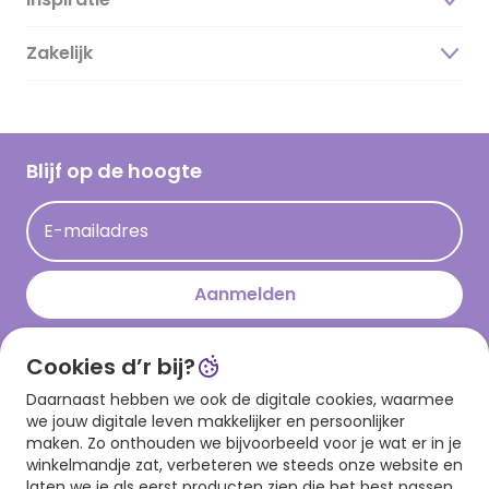
Over ons
Duurzaamheid
Zakelijk
Magazine
Vacatures
Inspiratieteksten
Inloggen retailer
Werken bij Hallmark
Cadeau inspiratie
Hallmark Kaartclub
Blijf op de hoogte
Kaartinspiratie
Acties
E-mailadres
Persberichten
Hallmark en Kinderpostzegels
Aanmelden
Cookies d’r bij?
Download onze app
Daarnaast hebben we ook de digitale cookies, waarmee
we jouw digitale leven makkelijker en persoonlijker
maken. Zo onthouden we bijvoorbeeld voor je wat er in je
winkelmandje zat, verbeteren we steeds onze website en
laten we je als eerst producten zien die het best passen