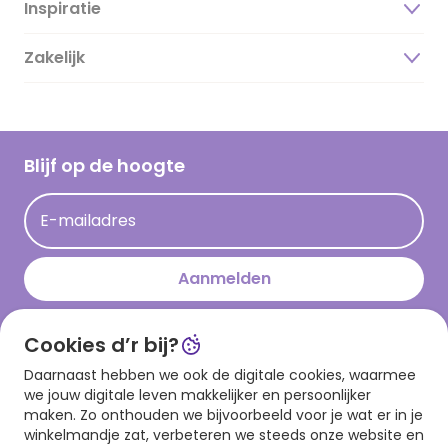
Inspiratie
Over ons
Duurzaamheid
Zakelijk
Magazine
Vacatures
Inspiratieteksten
Inloggen retailer
Werken bij Hallmark
Cadeau inspiratie
Hallmark Kaartclub
Blijf op de hoogte
Kaartinspiratie
Acties
E-mailadres
Persberichten
Hallmark en Kinderpostzegels
Aanmelden
Cookies d’r bij?
Download onze app
Daarnaast hebben we ook de digitale cookies, waarmee
we jouw digitale leven makkelijker en persoonlijker
maken. Zo onthouden we bijvoorbeeld voor je wat er in je
winkelmandje zat, verbeteren we steeds onze website en