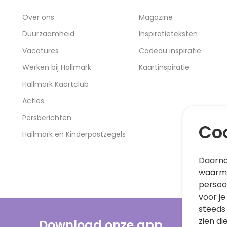
Over ons
Magazine
Duurzaamheid
Inspiratieteksten
Vacatures
Cadeau inspiratie
Werken bij Hallmark
Kaartinspiratie
Hallmark Kaartclub
Acties
Persberichten
Coo
Hallmark en Kinderpostzegels
Daarna
waarme
persoo
voor je
steeds
zien di
Download onze app