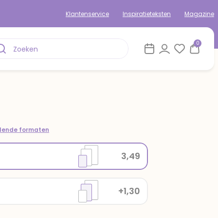
Klantenservice
Inspiratieteksten
Magazine
0
llende formaten
3,49
+1,30