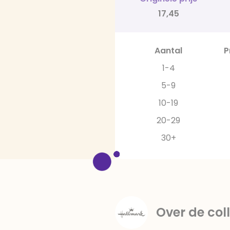
17,45
Aantal
P
1-4
5-9
10-19
20-29
30+
Over de coll