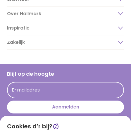
Over Hallmark
Inspiratie
Over ons
Duurzaamheid
Zakelijk
Magazine
Vacatures
Inspiratieteksten
Inloggen retailer
Werken bij Hallmark
Cadeau inspiratie
Hallmark Kaartclub
Blijf op de hoogte
Kaartinspiratie
Acties
E-mailadres
Persberichten
Hallmark en Kinderpostzegels
Aanmelden
Cookies d’r bij?
Download onze app