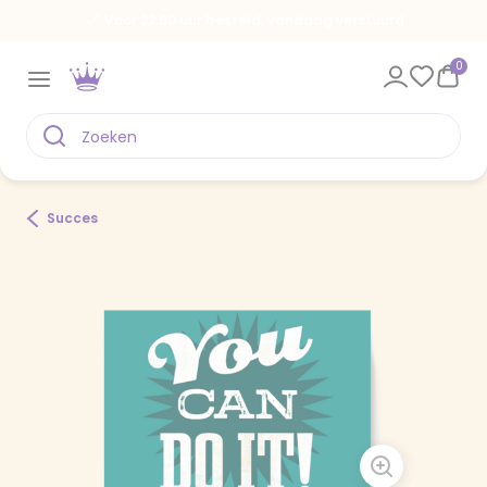
Voor 22.00 uur besteld, vandaag verstuurd
0
Succes