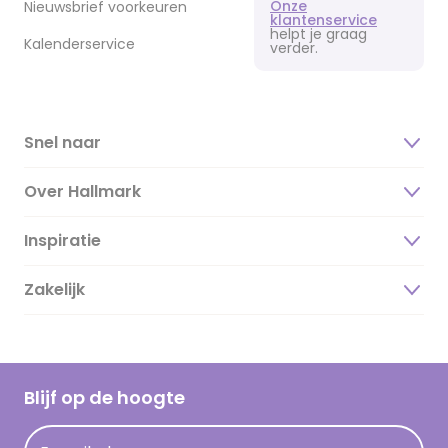
Onze
Nieuwsbrief voorkeuren
klantenservice
helpt je graag
Kalenderservice
verder.
Snel naar
Over Hallmark
Inspiratie
Over ons
Duurzaamheid
Zakelijk
Magazine
Vacatures
Inspiratieteksten
Inloggen retailer
Werken bij Hallmark
Cadeau inspiratie
Hallmark Kaartclub
Blijf op de hoogte
Kaartinspiratie
Acties