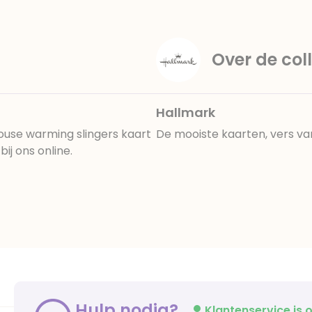
Over de coll
Hallmark
ouse warming slingers kaart
De mooiste kaarten, vers va
ij ons online.
Hulp nodig?
Klantenservice is o