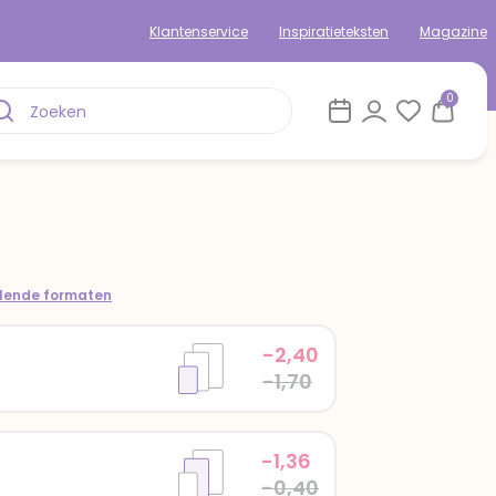
Klantenservice
Inspiratieteksten
Magazine
0
om
llende formaten
-2,40
-1,70
-1,36
-0,40