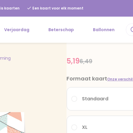
is kaarten
Een kaart voor elk moment
Verjaardag
Beterschap
Ballonnen
rming
5,19
Price reduced fr
to
6,49
Formaat kaart
Onze verschi
Standaard
XL