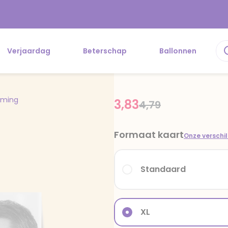
Verjaardag
Beterschap
Ballonnen
rming
3,83
Price reduced fr
to
4,79
Formaat kaart
Onze verschi
Standaard
XL