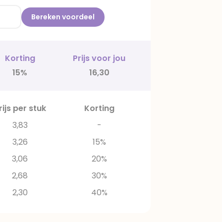
Bereken voordeel
Korting
Prijs voor jou
15%
16,30
rijs per stuk
Korting
3,83
-
3,26
15%
3,06
20%
2,68
30%
2,30
40%