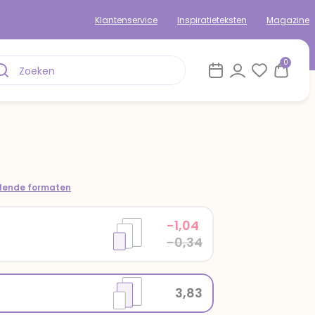
Klantenservice
Inspiratieteksten
Magazine
0
om
llende formaten
-1,04
-0,34
3,83