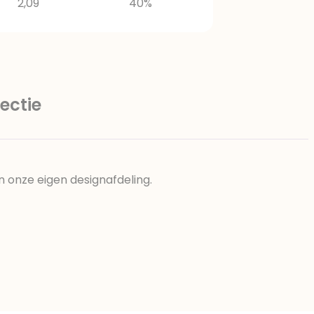
2,09
40%
ectie
n onze eigen designafdeling.