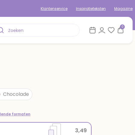
Klantenservice
Inspiratieteksten
Magazine
0
Chocolade
llende formaten
3,49