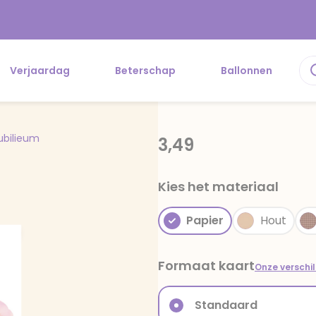
Verjaardag
Beterschap
Ballonnen
jubilieum
3,49
Kies het materiaal
Papier
Hout
Formaat kaart
Onze verschi
Standaard