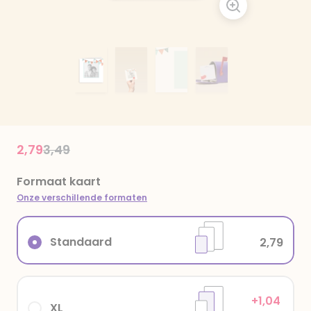
Price reduced from
to
2,79
3,49
Formaat kaart
Onze verschillende formaten
Standaard
2,79
+1,04
XL