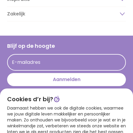
Over ons
Duurzaamheid
Zakelijk
Magazine
Vacatures
Inspiratieteksten
Inloggen retailer
Werken bij Hallmark
Cadeau inspiratie
Hallmark Kaartclub
Blijf op de hoogte
Kaartinspiratie
Acties
E-mailadres
Persberichten
Hallmark en Kinderpostzegels
Aanmelden
Cookies d’r bij?
Download onze app
Daarnaast hebben we ook de digitale cookies, waarmee
we jouw digitale leven makkelijker en persoonlijker
maken. Zo onthouden we bijvoorbeeld voor je wat er in je
winkelmandje zat, verbeteren we steeds onze website en
laten we je als eerst producten zien die het best passen