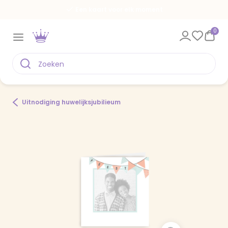
Een kaart voor elk moment
0
Uitnodiging huwelijksjubilieum