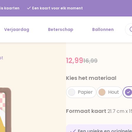
is kaarten
Een kaart voor elk moment
Verjaardag
Beterschap
Ballonnen
st
12,99
Price reduced f
to
16,99
Kies het materiaal
Papier
Hout
Formaat kaart
21.7 cm x 
Een unieke en originel