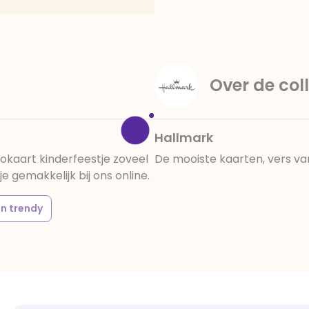
amandelen,cacaomassa, em
vanille aroma, stabilisato
330, verdikkingsmiddel E4
E422, emulgator: E433, kleu
activiteit en concentrati
Over de coll
beïnvloeden, E133, E151.
cacaobestanddelen. Kan 
en droog bewaren.
Hallmark
okaart kinderfeestje zoveel
De mooiste kaarten, vers va
 gemakkelijk bij ons online.
en trendy