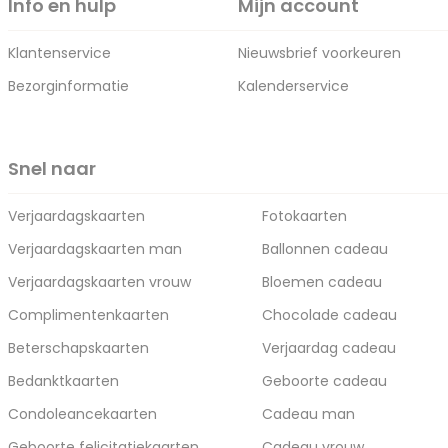
Info en hulp
Mijn account
Klantenservice
Nieuwsbrief voorkeuren
Bezorginformatie
Kalenderservice
Snel naar
Verjaardagskaarten
Fotokaarten
Verjaardagskaarten man
Ballonnen cadeau
Verjaardagskaarten vrouw
Bloemen cadeau
Complimentenkaarten
Chocolade cadeau
Beterschapskaarten
Verjaardag cadeau
Bedanktkaarten
Geboorte cadeau
Condoleancekaarten
Cadeau man
Geboorte felicitatiekaarten
Cadeau vrouw