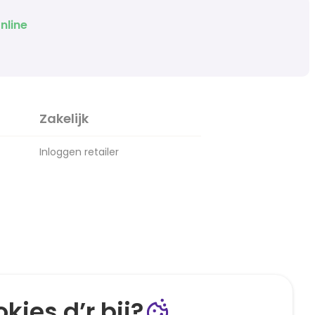
nline
Zakelijk
Inloggen retailer
kies d’r bij?