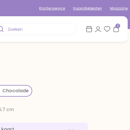
Klantenservice
Inspiratieteksten
Magazine
0
rom
Chocolade
15.7 cm
e kaart