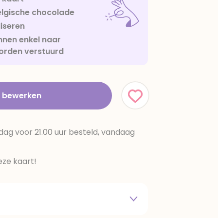
lgische chocolade
iseren
nen enkel naar
orden verstuurd
t bewerken
dag voor 21.00 uur besteld, vandaag
ze kaart!
 melkpoeder,