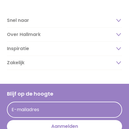
Snel naar
Over Hallmark
Inspiratie
Over ons
Duurzaamheid
Zakelijk
Magazine
Vacatures
Inspiratieteksten
Inloggen retailer
Werken bij Hallmark
Cadeau inspiratie
Hallmark Kaartclub
Blijf op de hoogte
Kaartinspiratie
Acties
E-mailadres
Persberichten
Hallmark en Kinderpostzegels
Aanmelden