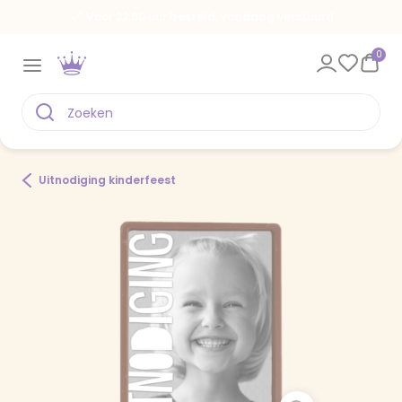
Voor 22.00 uur besteld, vandaag verstuurd
0
Uitnodiging kinderfeest