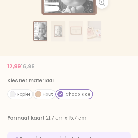
Price reduced from
to
12,99
16,99
Kies het materiaal
Papier
Hout
Chocolade
Formaat kaart
21.7 cm x 15.7 cm