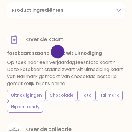
Product ingrediënten
suiker, cacaoboter, volle melkpoeder,
amandelen,cacaomassa, emulgator (sojalecithine),
natuurlijk vanille aroma, stabilisator: E420,
voedingszuur: citroenzuur E 330, verdikkingsmiddel
Over de kaart
E415, water, bevochtigingsmiddel E422, emulgator:
E433, kleurstoffen: E102, E110, E122: kan de activiteit en
fotokaart staand zwart wit uitnodiging
concentratie van kinderen negatief beïnvloeden,
Op zoek naar een verjaardag,feest,foto kaart?
E133, E151. Chocolade bevat ten minste 34%
Deze Fotokaart staand zwart wit uitnodiging kaart
cacaobestanddelen. Kan sporen van gluten
van Hallmark gemaakt van chocolade bestel je
bevatten. Koel en droog bewaren.
gemakkelijk bij ons online.
Uitnodigingen
Chocolade
Foto
Hallmark
Hip en trendy
Over de collectie