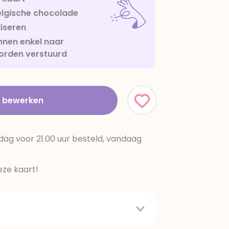
lgische chocolade
iseren
nen enkel naar
orden verstuurd
t bewerken
dag voor 21.00 uur besteld, vandaag
ze kaart!
 melkpoeder,