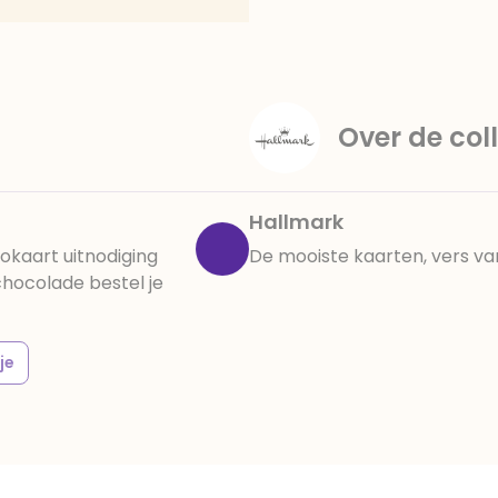
amandelen,cacaomassa, em
vanille aroma, stabilisato
330, verdikkingsmiddel E4
E422, emulgator: E433, kleu
activiteit en concentrati
Over de coll
beïnvloeden, E133, E151.
cacaobestanddelen. Kan 
en droog bewaren.
Hallmark
okaart uitnodiging
De mooiste kaarten, vers va
hocolade bestel je
je