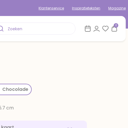
Klantenservice
Inspiratieteksten
Magazine
0
rom
Chocolade
15.7 cm
e kaart