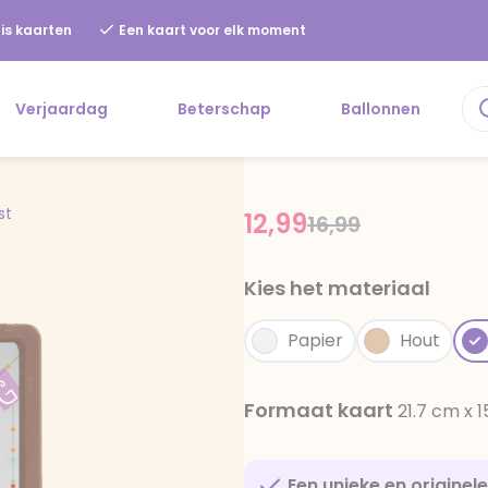
is kaarten
Een kaart voor elk moment
Verjaardag
Beterschap
Ballonnen
st
12,99
Price reduced f
to
16,99
Kies het materiaal
Papier
Hout
Formaat kaart
21.7 cm x 
Een unieke en originel