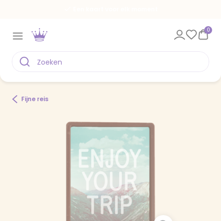
Een kaart voor elk moment
0
Fijne reis