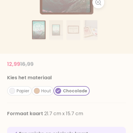
Price reduced from
to
12,99
16,99
Kies het materiaal
Papier
Hout
Chocolade
Formaat kaart
21.7 cm x 15.7 cm