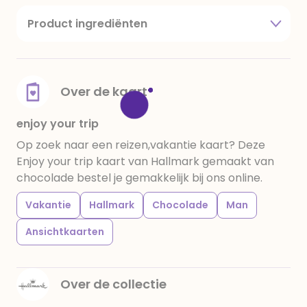
Product ingrediënten
suiker, cacaoboter, volle melkpoeder,
amandelen,cacaomassa, emulgator (sojalecithine),
natuurlijk vanille aroma, stabilisator: E420,
voedingszuur: citroenzuur E 330, verdikkingsmiddel
Over de kaart
E415, water, bevochtigingsmiddel E422, emulgator:
E433, kleurstoffen: E102, E110, E122: kan de activiteit en
enjoy your trip
concentratie van kinderen negatief beïnvloeden,
Op zoek naar een reizen,vakantie kaart? Deze
E133, E151. Chocolade bevat ten minste 34%
Enjoy your trip kaart van Hallmark gemaakt van
cacaobestanddelen. Kan sporen van gluten
chocolade bestel je gemakkelijk bij ons online.
bevatten. Koel en droog bewaren.
Vakantie
Hallmark
Chocolade
Man
Ansichtkaarten
Over de collectie