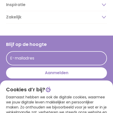
Inspiratie
Over ons
Duurzaamheid
Zakelijk
Magazine
Vacatures
Inspiratieteksten
Inloggen retailer
Werken bij Hallmark
Cadeau inspiratie
Hallmark Kaartclub
Blijf op de hoogte
Kaartinspiratie
Acties
E-mailadres
Persberichten
Hallmark en Kinderpostzegels
Aanmelden
Cookies d’r bij?
Download onze app
Daarnaast hebben we ook de digitale cookies, waarmee
we jouw digitale leven makkelijker en persoonlijker
maken. Zo onthouden we bijvoorbeeld voor je wat er in je
winkelmandje zat, verbeteren we steeds onze website en