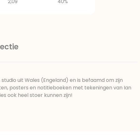
2,09
40%
ectie
n studio uit Wales (Engeland) en is befaamd om zijn
rten, posters en notitieboeken met tekeningen van Ian
ties ook heel stoer kunnen zijn!