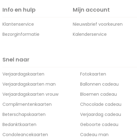
Info en hulp
Mijn account
Klantenservice
Nieuwsbrief voorkeuren
Bezorginformatie
Kalenderservice
Snel naar
Verjaardagskaarten
Fotokaarten
Verjaardagskaarten man
Ballonnen cadeau
Verjaardagskaarten vrouw
Bloemen cadeau
Complimentenkaarten
Chocolade cadeau
Beterschapskaarten
Verjaardag cadeau
Bedanktkaarten
Geboorte cadeau
Condoleancekaarten
Cadeau man