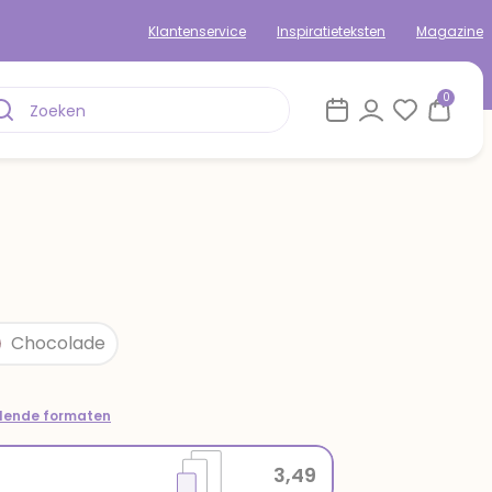
Klantenservice
Inspiratieteksten
Magazine
0
Chocolade
llende formaten
3,49