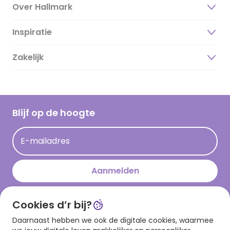
Over Hallmark
Inspiratie
Over ons
Duurzaamheid
Zakelijk
Magazine
Vacatures
Inspiratieteksten
Inloggen retailer
Werken bij Hallmark
Cadeau inspiratie
Hallmark Kaartclub
Blijf op de hoogte
Kaartinspiratie
Acties
E-mailadres
Persberichten
Hallmark en Kinderpostzegels
Aanmelden
Cookies d’r bij?
Download onze app
Daarnaast hebben we ook de digitale cookies, waarmee