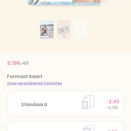
Price reduced from
to
5,19
6,49
Formaat kaart
Onze verschillende formaten
-2,40
Standaard
-1,70