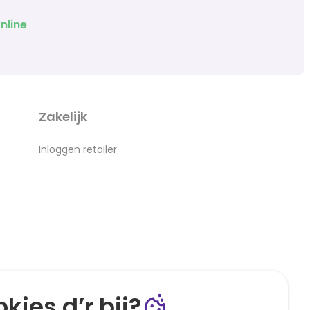
nline
Zakelijk
Inloggen retailer
kies d’r bij?