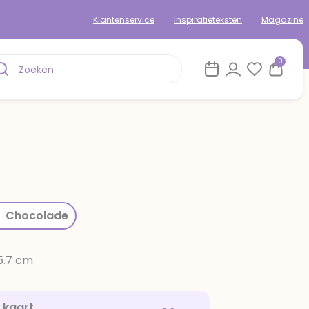
Klantenservice
Inspiratieteksten
Magazine
0
rom
Chocolade
15.7 cm
e kaart