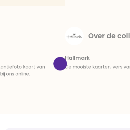
amandelen,cacaomassa, em
vanille aroma, stabilisato
330, verdikkingsmiddel E4
E422, emulgator: E433, kleu
activiteit en concentrati
Over de coll
beïnvloeden, E133, E151.
cacaobestanddelen. Kan 
en droog bewaren.
Hallmark
antiefoto kaart van
De mooiste kaarten, vers va
j ons online.