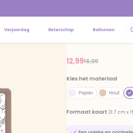
Verjaardag
Beterschap
Ballonnen
12,99
Price reduced f
to
16,99
Kies het materiaal
Papier
Hout
Formaat kaart
21.7 cm x 
Een unieke en originel