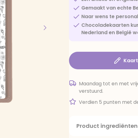
Gemaakt van echte Be
Naar wens te personal
Chocoladekaarten kun
Nederland en België w
Kaar
Maandag tot en met vrij
verstuurd.
Verdien 5 punten met de
Product ingrediënten
suiker, cacaoboter, volle