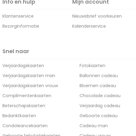
Info en hulp
Mijn account
Klantenservice
Nieuwsbrief voorkeuren
Bezorginformatie
Kalenderservice
Snel naar
Verjaardagskaarten
Fotokaarten
Verjaardagskaarten man
Ballonnen cadeau
Verjaardagskaarten vrouw
Bloemen cadeau
Complimentenkaarten
Chocolade cadeau
Beterschapskaarten
Verjaardag cadeau
Bedanktkaarten
Geboorte cadeau
Condoleancekaarten
Cadeau man
Geboorte felicitatiekaarten
Cadeau vrouw