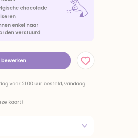
lgische chocolade
iseren
nen enkel naar
orden verstuurd
t bewerken
dag voor 21.00 uur besteld, vandaag
ze kaart!
 melkpoeder,