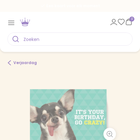
Een kaart voor elk moment
0
Verjaardag