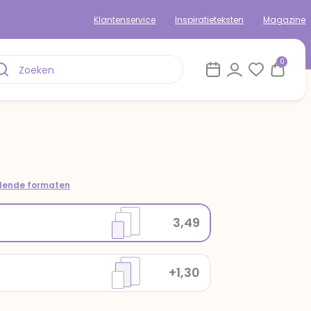
Klantenservice
Inspiratieteksten
Magazine
0
llende formaten
3,49
+1,30