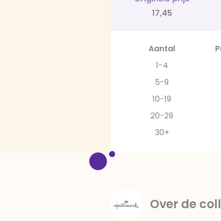
17,45
Aantal
P
1-4
5-9
10-19
20-29
30+
Over de coll