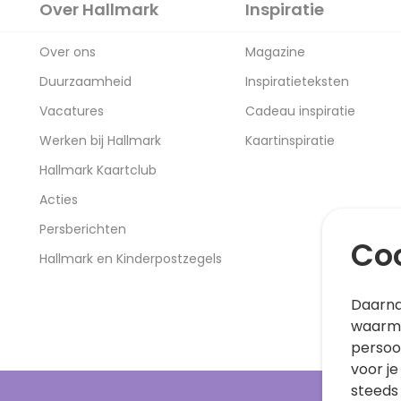
Over Hallmark
Inspiratie
Over ons
Magazine
Duurzaamheid
Inspiratieteksten
Vacatures
Cadeau inspiratie
Werken bij Hallmark
Kaartinspiratie
Hallmark Kaartclub
Acties
Persberichten
Coo
Hallmark en Kinderpostzegels
Daarna
waarme
persoo
voor je
steeds