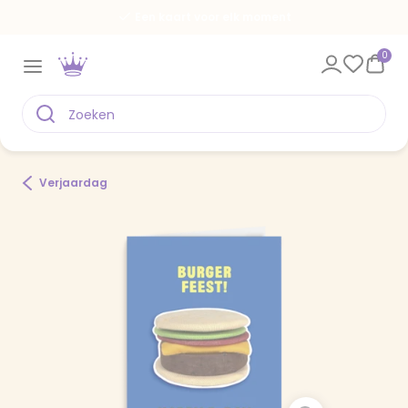
Een kaart voor elk moment
0
Verjaardag