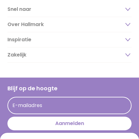
Snel naar
Over Hallmark
Inspiratie
Over ons
Duurzaamheid
Zakelijk
Magazine
Vacatures
Inspiratieteksten
Inloggen retailer
Werken bij Hallmark
Cadeau inspiratie
Hallmark Kaartclub
Blijf op de hoogte
Kaartinspiratie
Acties
E-mailadres
Persberichten
Hallmark en Kinderpostzegels
Aanmelden