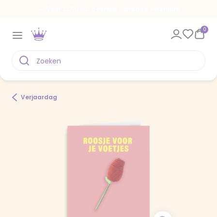
Voor 22.00 uur besteld, vandaag verstuurd
0
Verjaardag