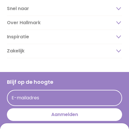
Snel naar
Over Hallmark
Inspiratie
Over ons
Duurzaamheid
Zakelijk
Magazine
Vacatures
Inspiratieteksten
Inloggen retailer
Werken bij Hallmark
Cadeau inspiratie
Hallmark Kaartclub
Blijf op de hoogte
Kaartinspiratie
Acties
E-mailadres
Persberichten
Hallmark en Kinderpostzegels
Aanmelden