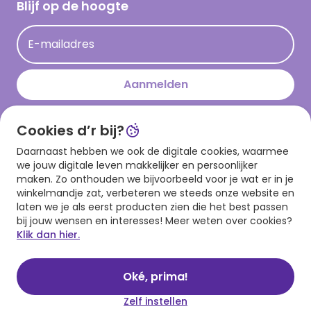
Hallmark Kaartclub
Blijf op de hoogte
Kaartinspiratie
Acties
E-mailadres
Persberichten
Hallmark en Kinderpostzegels
Aanmelden
Cookies d’r bij?
Download onze app
Daarnaast hebben we ook de digitale cookies, waarmee
we jouw digitale leven makkelijker en persoonlijker
maken. Zo onthouden we bijvoorbeeld voor je wat er in je
winkelmandje zat, verbeteren we steeds onze website en
laten we je als eerst producten zien die het best passen
bij jouw wensen en interesses! Meer weten over cookies?
Klik dan hier.
Algemene voorwaarden
Privacy statement
Cookies
© 1999 - 2025 Hallmark
Oké, prima!
Zelf instellen