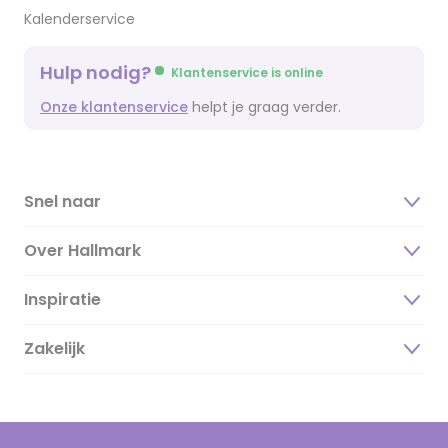
Kalenderservice
Hulp nodig?
Klantenservice is online
Onze klantenservice
helpt je graag verder.
Snel naar
Over Hallmark
Inspiratie
Over ons
Duurzaamheid
Zakelijk
Magazine
Vacatures
Inspiratieteksten
Inloggen retailer
Werken bij Hallmark
Cadeau inspiratie