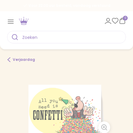
Voor 22.00 uur besteld, vandaag verstuurd
0
Verjaardag