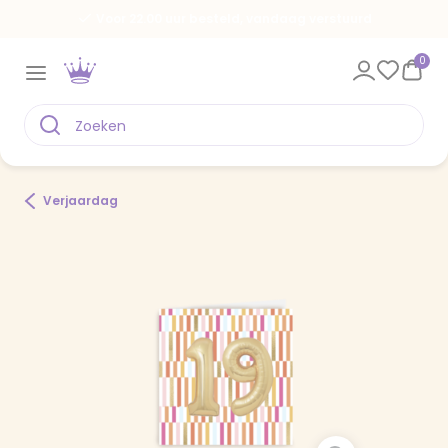
Voor 22.00 uur besteld, vandaag verstuurd
0
Verjaardag