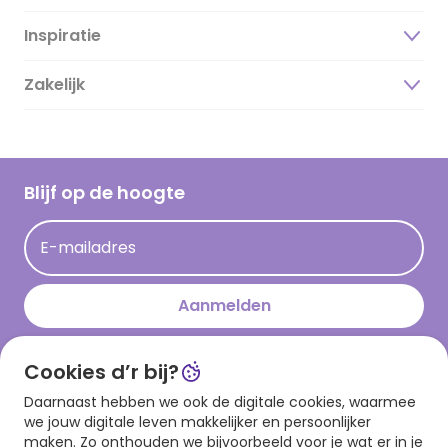
Inspiratie
Over ons
Duurzaamheid
Zakelijk
Magazine
Vacatures
Inspiratieteksten
Inloggen retailer
Werken bij Hallmark
Cadeau inspiratie
Hallmark Kaartclub
Blijf op de hoogte
Kaartinspiratie
Acties
E-mailadres
Persberichten
Hallmark en Kinderpostzegels
Aanmelden
Cookies d’r bij?
Download onze app
Daarnaast hebben we ook de digitale cookies, waarmee
we jouw digitale leven makkelijker en persoonlijker
maken. Zo onthouden we bijvoorbeeld voor je wat er in je