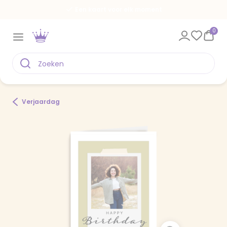
Een kaart voor elk moment
0
Verjaardag