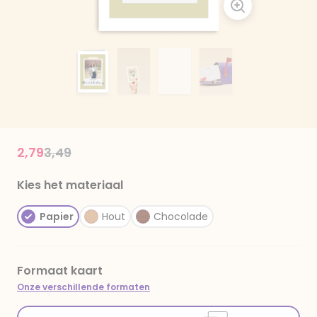
Price reduced from
to
2,79
3,49
Kies het materiaal
Papier
Hout
Chocolade
Formaat kaart
Onze verschillende formaten