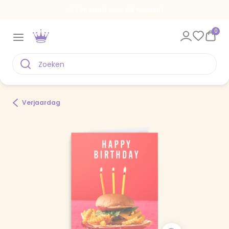
Een kaart voor elk moment
0
Verjaardag