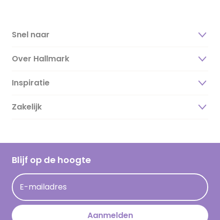
Snel naar
Over Hallmark
Inspiratie
Over ons
Duurzaamheid
Zakelijk
Magazine
Vacatures
Inspiratieteksten
Inloggen retailer
Werken bij Hallmark
Cadeau inspiratie
Hallmark Kaartclub
Blijf op de hoogte
Kaartinspiratie
Acties
E-mailadres
Persberichten
Hallmark en Kinderpostzegels
Aanmelden