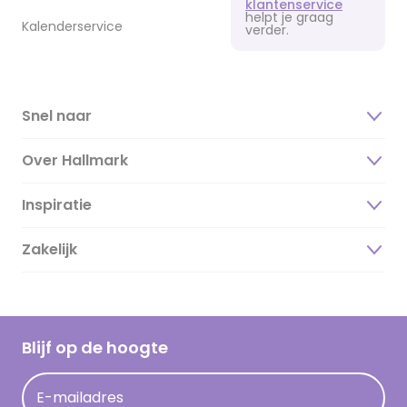
klantenservice
helpt je graag
Kalenderservice
verder.
Snel naar
Over Hallmark
Inspiratie
Over ons
Duurzaamheid
Zakelijk
Magazine
Vacatures
Inspiratieteksten
Inloggen retailer
Werken bij Hallmark
Cadeau inspiratie
Hallmark Kaartclub
Blijf op de hoogte
Kaartinspiratie
Acties
E-mailadres