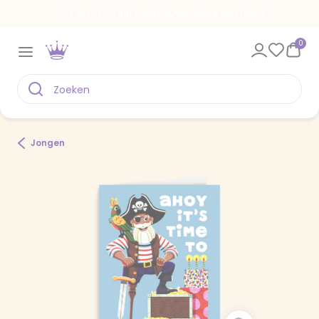
Voor 22.00 uur besteld, vandaag verstuurd
0
Jongen