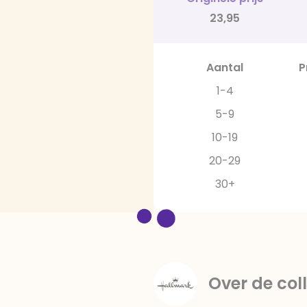
23,95
Aantal
P
1-4
5-9
10-19
20-29
30+
Over de coll