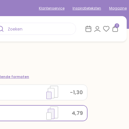
Klantenservice
Inspiratieteksten
Magazine
0
llende formaten
-1,30
4,79