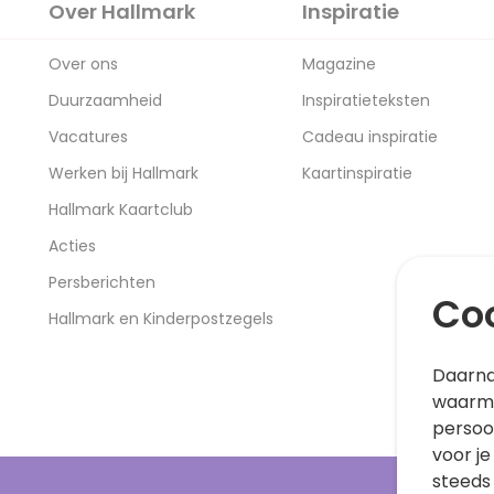
Over Hallmark
Inspiratie
Over ons
Magazine
Duurzaamheid
Inspiratieteksten
Vacatures
Cadeau inspiratie
Werken bij Hallmark
Kaartinspiratie
Hallmark Kaartclub
Acties
Persberichten
Coo
Hallmark en Kinderpostzegels
Daarna
waarme
persoo
voor je
steeds