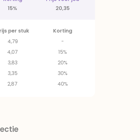
15%
20,35
rijs per stuk
Korting
4,79
-
4,07
15%
3,83
20%
3,35
30%
2,87
40%
ectie