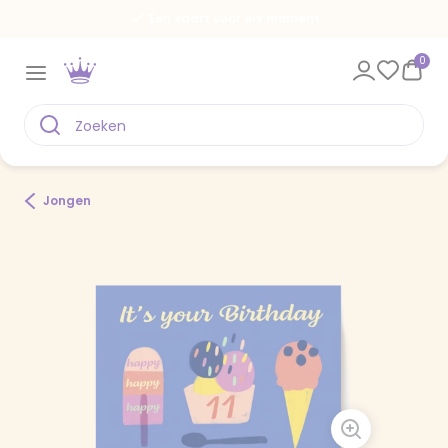
Een kaart voor elk moment
0
Jongen