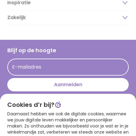
Inspiratie
Over ons
Duurzaamheid
Zakelijk
Magazine
Vacatures
Inspiratieteksten
Inloggen retailer
Werken bij Hallmark
Cadeau inspiratie
Hallmark Kaartclub
Blijf op de hoogte
Kaartinspiratie
Acties
E-mailadres
Persberichten
Hallmark en Kinderpostzegels
Aanmelden
Cookies d’r bij?
Download onze app
Daarnaast hebben we ook de digitale cookies, waarmee
we jouw digitale leven makkelijker en persoonlijker
maken. Zo onthouden we bijvoorbeeld voor je wat er in je
winkelmandje zat, verbeteren we steeds onze website en