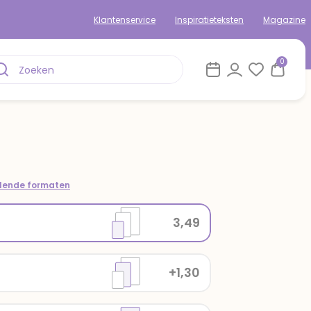
Klantenservice
Inspiratieteksten
Magazine
0
llende formaten
3,49
+1,30