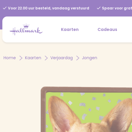
Voor 22.00 uur besteld, vandaag verstuurd
Spaar voor grat
Kaarten
Cadeaus
Home
Kaarten
Verjaardag
Jongen