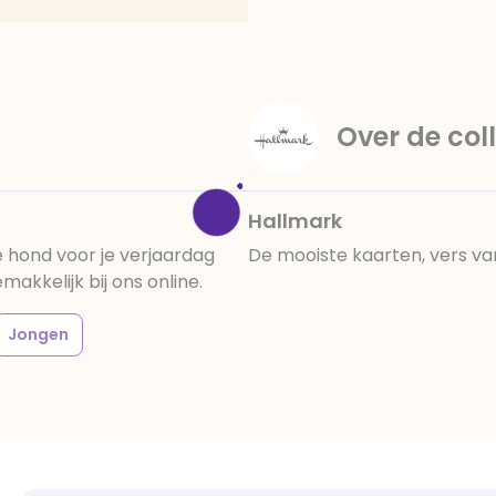
amandelen,cacaomassa, em
vanille aroma, stabilisato
330, verdikkingsmiddel E4
E422, emulgator: E433, kleu
activiteit en concentrati
Over de coll
beïnvloeden, E133, E151.
cacaobestanddelen. Kan 
en droog bewaren.
Hallmark
hond voor je verjaardag
De mooiste kaarten, vers va
kkelijk bij ons online.
Jongen