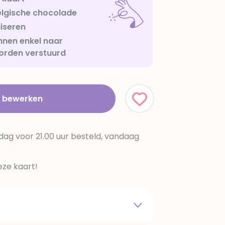
lgische chocolade
iseren
nen enkel naar
orden verstuurd
t bewerken
dag voor 21.00 uur besteld, vandaag
ze kaart!
 melkpoeder,