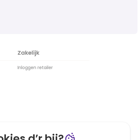
Zakelijk
Inloggen retailer
kies d’r bij?