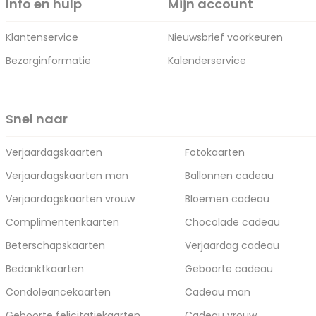
Info en hulp
Mijn account
Klantenservice
Nieuwsbrief voorkeuren
Bezorginformatie
Kalenderservice
Snel naar
Verjaardagskaarten
Fotokaarten
Verjaardagskaarten man
Ballonnen cadeau
Verjaardagskaarten vrouw
Bloemen cadeau
Complimentenkaarten
Chocolade cadeau
Beterschapskaarten
Verjaardag cadeau
Bedanktkaarten
Geboorte cadeau
Condoleancekaarten
Cadeau man
Geboorte felicitatiekaarten
Cadeau vrouw