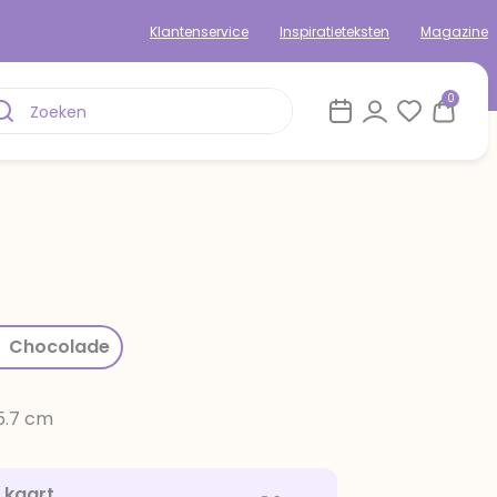
Klantenservice
Inspiratieteksten
Magazine
0
rom
Chocolade
15.7 cm
e kaart