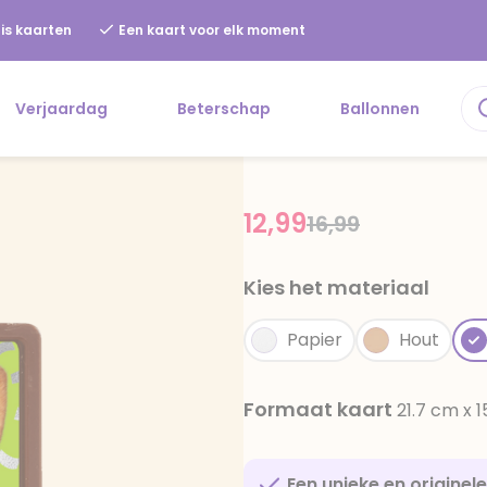
is kaarten
Een kaart voor elk moment
Verjaardag
Beterschap
Ballonnen
12,99
Price reduced f
to
16,99
Kies het materiaal
Papier
Hout
Formaat kaart
21.7 cm x 
Een unieke en originel