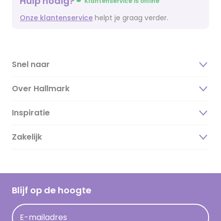
Hulp nodig?
Klantenservice is online
Onze klantenservice
helpt je graag verder.
Snel naar
Over Hallmark
Inspiratie
Over ons
Duurzaamheid
Zakelijk
Magazine
Vacatures
Inspiratieteksten
Inloggen retailer
Werken bij Hallmark
Cadeau inspiratie
Hallmark Kaartclub
Blijf op de hoogte
Kaartinspiratie
Acties
E-mailadres