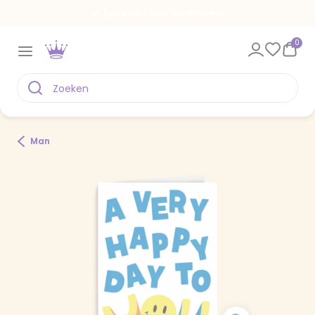
Een kaart voor elk moment
0
Man