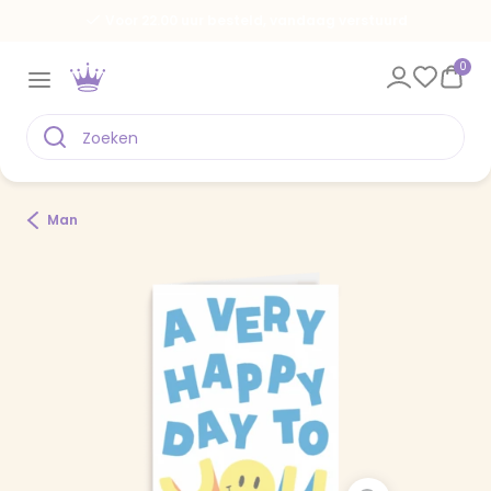
Voor 22.00 uur besteld, vandaag verstuurd
0
Man