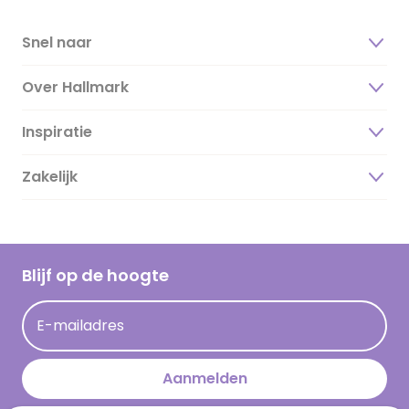
Snel naar
Over Hallmark
Inspiratie
Over ons
Duurzaamheid
Zakelijk
Magazine
Vacatures
Inspiratieteksten
Inloggen retailer
Werken bij Hallmark
Cadeau inspiratie
Hallmark Kaartclub
Blijf op de hoogte
Kaartinspiratie
Acties
E-mailadres
Persberichten
Hallmark en Kinderpostzegels
Aanmelden