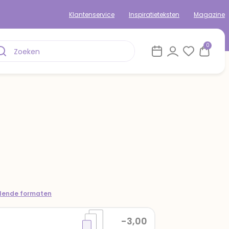
Klantenservice
Inspiratieteksten
Magazine
0
llende formaten
-3,00