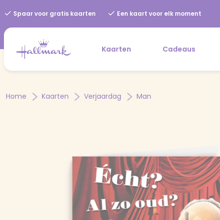
Spaar voor gratis kaarten
Een kaart voor elk moment
Kaarten
Cadeaus
Home
Kaarten
Verjaardag
Man