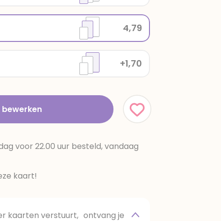
4,79
+1,70
t bewerken
dag voor 22.00 uur besteld, vandaag
ze kaart!
 kaarten verstuurt, ontvang je