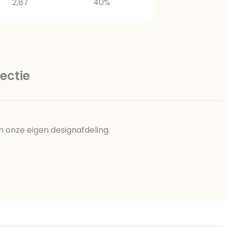
2,87
40%
ectie
n onze eigen designafdeling.