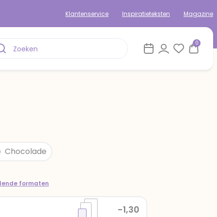
Klantenservice
Inspiratieteksten
Magazine
0
Chocolade
llende formaten
-1,30