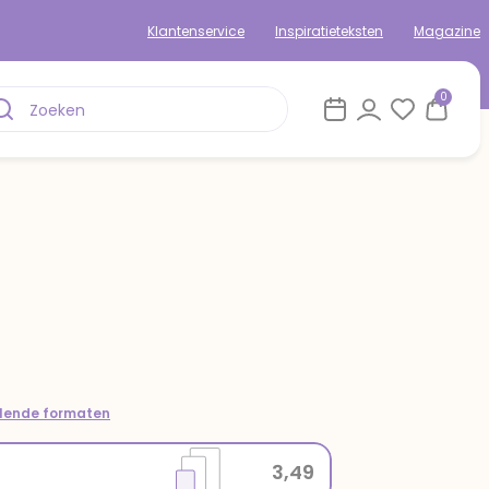
Klantenservice
Inspiratieteksten
Magazine
0
llende formaten
3,49