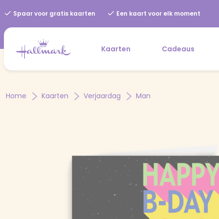
Spaar voor gratis kaarten
Een kaart voor elk moment
Kaarten
Cadeaus
Home
Kaarten
Verjaardag
Man