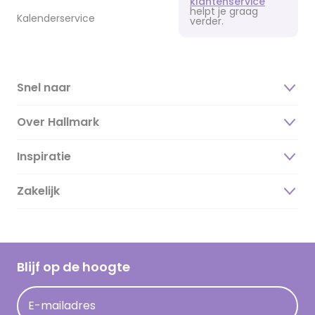
klantenservice
helpt je graag
Kalenderservice
verder.
Snel naar
Over Hallmark
Inspiratie
Over ons
Duurzaamheid
Zakelijk
Magazine
Vacatures
Inspiratieteksten
Inloggen retailer
Werken bij Hallmark
Cadeau inspiratie
Hallmark Kaartclub
Blijf op de hoogte
Kaartinspiratie
Acties
E-mailadres
Persberichten