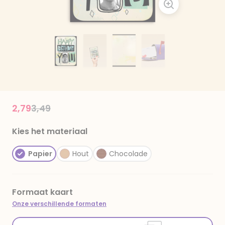
Price reduced from
to
2,79
3,49
Kies het materiaal
Papier
Hout
Chocolade
Formaat kaart
Onze verschillende formaten