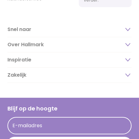
Snel naar
Over Hallmark
Inspiratie
Over ons
Duurzaamheid
Zakelijk
Magazine
Vacatures
Inspiratieteksten
Inloggen retailer
Werken bij Hallmark
Cadeau inspiratie
Hallmark Kaartclub
Blijf op de hoogte
Kaartinspiratie
Acties
E-mailadres
Persberichten