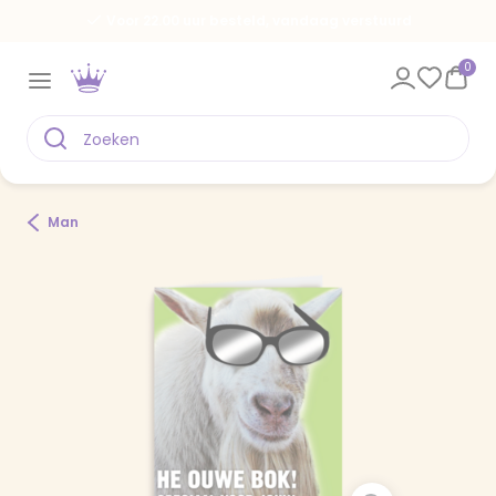
Voor 22.00 uur besteld, vandaag verstuurd
0
Man