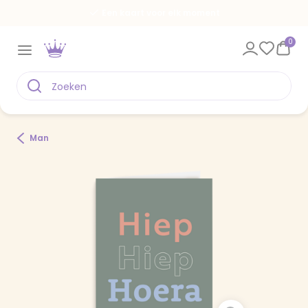
Een kaart voor elk moment
0
Man