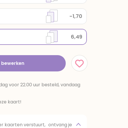
-1,70
6,49
t bewerken
dag voor 22.00 uur besteld, vandaag
ze kaart!
 kaarten verstuurt, ontvang je