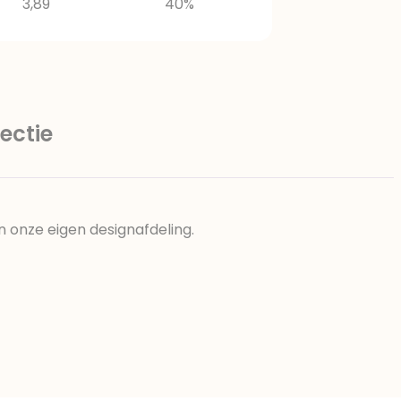
3,89
40%
ectie
n onze eigen designafdeling.