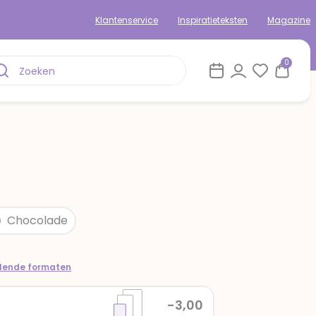
Klantenservice
Inspiratieteksten
Magazine
0
Chocolade
llende formaten
-3,00