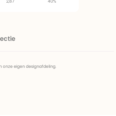
2,87
40%
ectie
n onze eigen designafdeling.