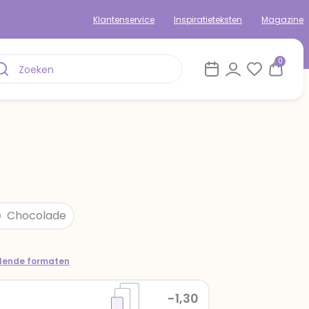
Klantenservice
Inspiratieteksten
Magazine
0
Chocolade
llende formaten
-1,30