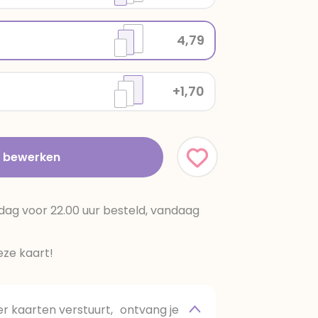
4,79
+1,70
t bewerken
dag voor 22.00 uur besteld, vandaag
ze kaart!
 kaarten verstuurt, ontvang je