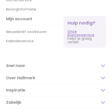
Klantenservice
Bezorginformatie
Mijn account
Hulp nodig?
Onze
Nieuwsbrief voorkeuren
klantenservice
helpt je graag
Kalenderservice
verder.
Snel naar
Over Hallmark
Inspiratie
Over ons
Duurzaamheid
Zakelijk
Magazine
Vacatures