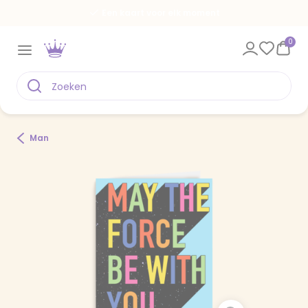
Een kaart voor elk moment
0
Man