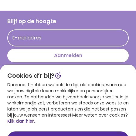
Inspiratieteksten
Inloggen retailer
Werken bij Hallmark
Cadeau inspiratie
Hallmark Kaartclub
Blijf op de hoogte
Kaartinspiratie
Acties
E-mailadres
Persberichten
Hallmark en Kinderpostzegels
Aanmelden
Cookies d’r bij?
Download onze app
Daarnaast hebben we ook de digitale cookies, waarmee
we jouw digitale leven makkelijker en persoonlijker
maken. Zo onthouden we bijvoorbeeld voor je wat er in je
winkelmandje zat, verbeteren we steeds onze website en
laten we je als eerst producten zien die het best passen
bij jouw wensen en interesses! Meer weten over cookies?
Klik dan hier.
Algemene voorwaarden
Privacy statement
Cookies
© 1999 - 2025 Hallmark