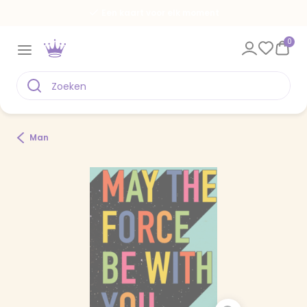
Een kaart voor elk moment
0
Man