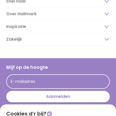
Snel naar
Over Hallmark
Inspiratie
Over ons
Duurzaamheid
Zakelijk
Magazine
Vacatures
Inspiratieteksten
Inloggen retailer
Werken bij Hallmark
Cadeau inspiratie
Hallmark Kaartclub
Blijf op de hoogte
Kaartinspiratie
Acties
E-mailadres
Persberichten
Hallmark en Kinderpostzegels
Aanmelden
Cookies d’r bij?